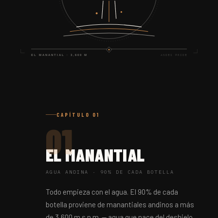
CAPÍTULO 01
01
EL MANANTIAL
AGUA ANDINA · 90% DE CADA BOTELLA
Todo empieza con el agua. El 90% de cada
botella proviene de manantiales andinos a más
de 3,600 m s.n.m. — agua que nace del deshielo,