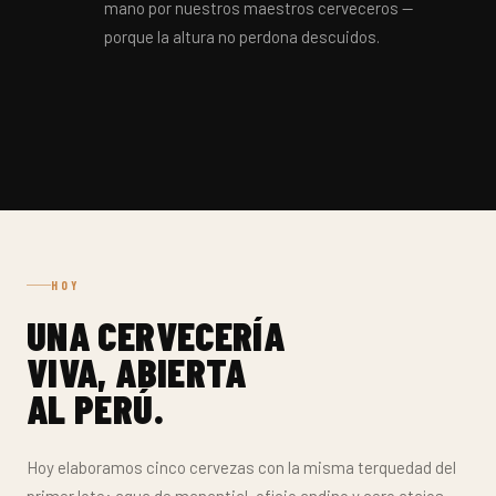
mano por nuestros maestros cerveceros —
porque la altura no perdona descuidos.
HOY
UNA CERVECERÍA
VIVA, ABIERTA
AL PERÚ.
Hoy elaboramos cinco cervezas con la misma terquedad del
primer lote: agua de manantial, oficio andino y cero atajos.