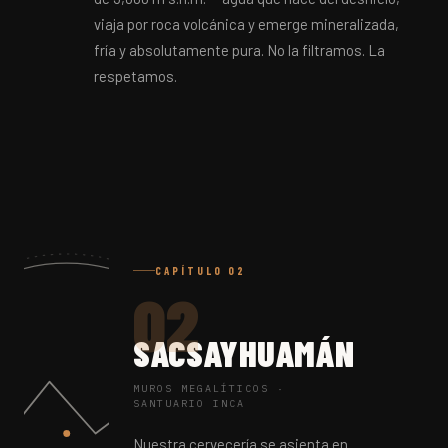
viaja por roca volcánica y emerge mineralizada,
fría y absolutamente pura. No la filtramos. La
respetamos.
CAPÍTULO 02
02
SACSAYHUAMÁN
MUROS MEGALÍTICOS ·
SANTUARIO INCA
Nuestra cervecería se asienta en