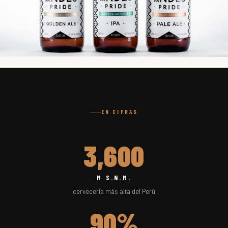
EN CIFRAS
3,600
M S.N.M.
cervecería más alta del Perú
90%