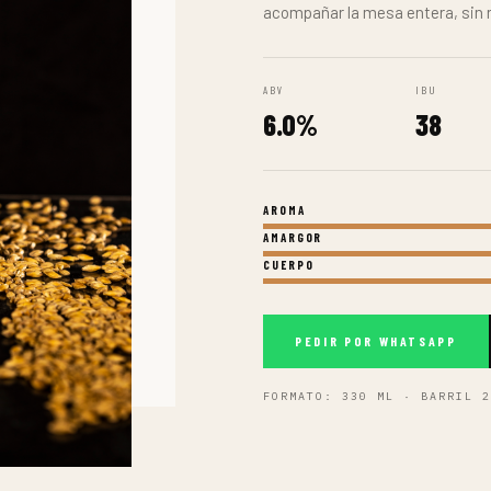
FORMATO: 330 ML · BARRIL 2
CERVEZA 04 / 05
SESSI
SESSION IPA · ALC. 4.5
Toda la expresión de una IPA en 