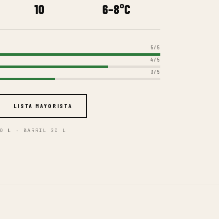
CAL IPA
0%
maracuyá y piña en nariz, sostenidos por un cuerpo
a lupulada, pero suave al beberla. El verano