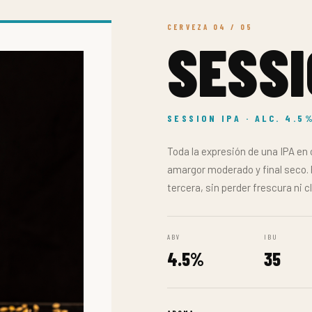
ABV
IBU
6.0%
45
AROMA
AMARGOR
CUERPO
PEDIR POR WHATSAPP
FORMATO: 330 ML · BARRIL 2