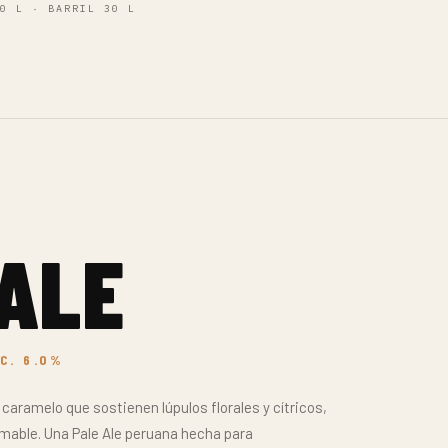
6.7%
 y aroma intenso a pino y cítrico. Una IPA
altas tostadas, lúpulos generosos y agua pura del
a beberse despacio.
SRM
TEMP.
10
6–8°C
5/5
4/5
3/5
LISTA MAYORISTA