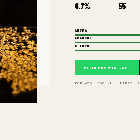
CERVEZA 05 / 05
TROPI
TROPICAL IPA · ALC. 6.
Una explosión tropical. Mango, 
medio y un amargor redondo. Extr
andino en una botella.