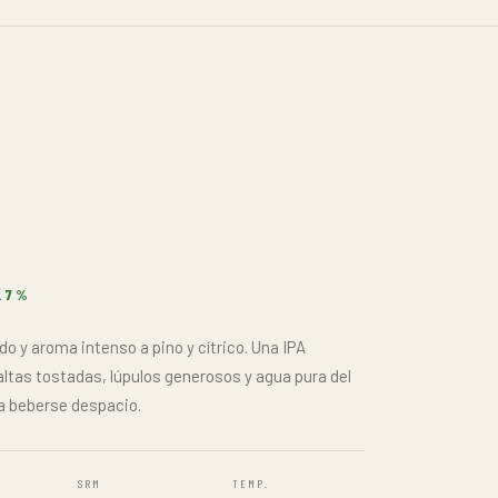
 Pensada para sesiones largas: una segunda, una
laridad.
SRM
TEMP.
7
4–6°C
4/5
2/5
2/5
LISTA MAYORISTA
0 L · BARRIL 30 L