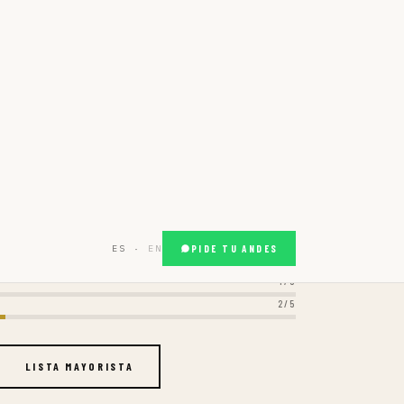
3/5
LISTA MAYORISTA
0 L · BARRIL 30 L