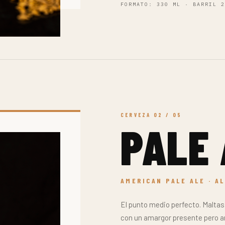
INDIA PALE ALE · ALC. 
Cuerpo robusto, amargor marcado
peruana que abraza la altura: m
manantial andino. Diseñada par
ABV
IBU
6.7%
55
AROMA
AMARGOR
CUERPO
PEDIR POR WHATSAPP