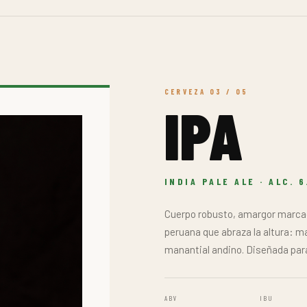
amargor moderado y final seco.
tercera, sin perder frescura ni c
ABV
IBU
4.5%
35
AROMA
AMARGOR
CUERPO
PEDIR POR WHATSAPP
FORMATO: 330 ML · BARRIL 2