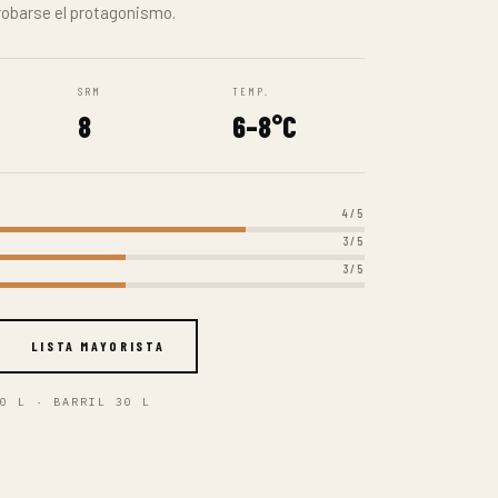
0 L · BARRIL 30 L
ON IPA
%
cuerpo ligero. Lúpulos frutados y herbáceos,