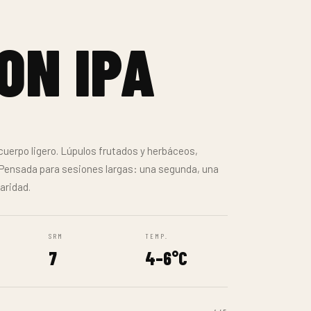
SRM
TEMP.
8
6–8°C
5/5
2/5
3/5
LISTA MAYORISTA
0 L · BARRIL 30 L